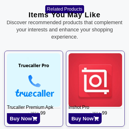
Related Products
Items You May Like
Discover recommended products that complement
your interests and enhance your shopping
experience.
Trucaller Premium Apk
Inshot Pro
৳
99
৳
99
৳
350
৳
350
Buy Now
Buy Now