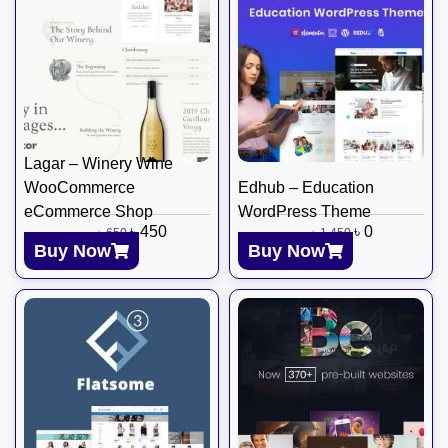
Lagar – Winery Wine
WooCommerce
Edhub – Education
eCommerce Shop
WordPress Theme
৳
450
৳
0
৳
650
৳
1,450
Buy Now
Buy Now