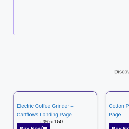
Disco
Electric Coffee Grinder –
Cotton P
Cartflows Landing Page
Page
৳
150
৳
350
Buy Now
Buy N