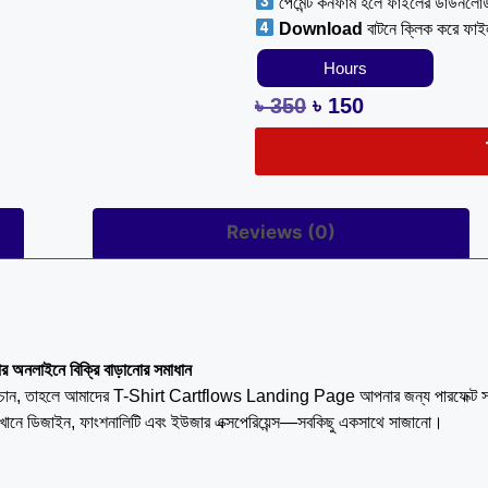
পেমেন্ট কনফার্ম হলে ফাইলের ডাউনলো
Download
বাটনে ক্লিক করে ফা
Hours
৳
350
৳
150
Reviews (0)
নলাইনে বিক্রি বাড়ানোর সমাধান
নিতে চান, তাহলে আমাদের T-Shirt Cartflows Landing Page আপনার জন্য পারফেক্ট 
ডিজাইন, ফাংশনালিটি এবং ইউজার এক্সপেরিয়েন্স—সবকিছু একসাথে সাজানো।