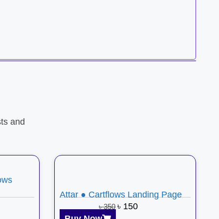
ts and
lows
Attar ● Cartflows Landing Page
৳
150
৳
350
Buy Now