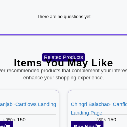
There are no questions yet
Related Products
Items You May Like
ver recommended products that complement your interes
enhance your shopping experience.
anjabi-Cartflows Landing
Chingri Balachao- Cartf
Landing Page
৳
150
৳
150
৳
350
৳
350
ow
Buy Now