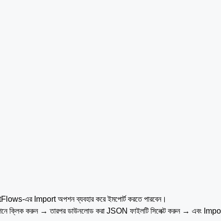
tFlows-এর Import অপশন ব্যবহার করে ইমপোর্ট করতে পারবেন।
্লিক করুন → তারপর ডাউনলোড করা JSON ফাইলটি সিলেক্ট করুন → এবং Import 