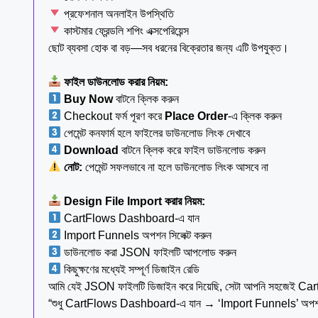
প্রফেশনাল অনলাইন উপস্থিতি
কাস্টমার ফ্রেন্ডলি শপিং এক্সপেরিয়েন্স
ছোট ব্যবসা হোক বা বড়—সব ধরনের বিক্রেতার জন্য এটি উপযুক্ত।
ফাইল ডাউনলোড করার নিয়ম:
Buy Now
বাটনে ক্লিক করুন
Checkout ফর্ম পূরণ করে
Place Order
-এ ক্লিক করুন
পেমেন্ট কনফার্ম হলে ফাইলের ডাউনলোড লিংক দেখাবে
Download
বাটনে ক্লিক করে ফাইল ডাউনলোড করুন
নোট:
পেমেন্ট সফলভাবে না হলে ডাউনলোড লিংক আসবে না
Design File Import করার নিয়ম:
CartFlows Dashboard-এ যান
Import Funnels অপশন সিলেক্ট করুন
ডাউনলোড করা JSON ফাইলটি আপলোড করুন
কিছুক্ষণের মধ্যেই সম্পূর্ণ ডিজাইন রেডি
আমি যেই JSON ফাইলটি ডিজাইন করে দিয়েছি, সেটা আপনি সহজেই Car
“শুধু CartFlows Dashboard-এ যান → ‘Import Funnels’ অপশনে ক