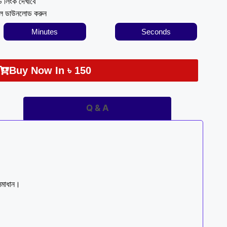
ড লিংক দেখাবে
ইল ডাউনলোড করুন
Minutes
Seconds
Buy Now In
৳
150
Q & A
সমাধান।