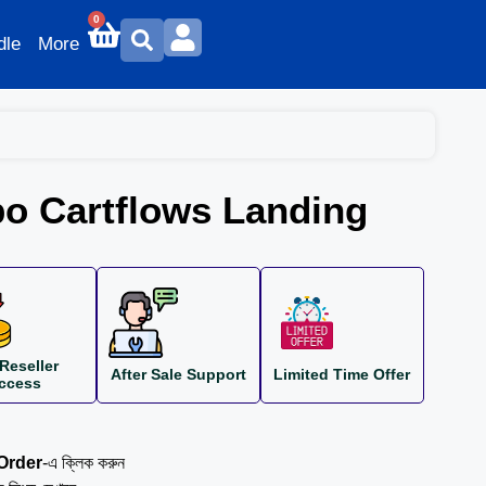
0
dle
More
bo Cartflows Landing
Reseller
After Sale Support
Limited Time Offer
ccess
Order
-এ ক্লিক করুন