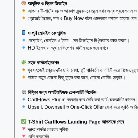
আধুনিক ও ক্লিন ডিজাইন
আপনার টি-শাটের রঙ ও আকর্ষণ সুন্দরভাবে তুলে ধরার জন্য প্রফেশনাল
প্রোডাক্ট ইমেজ, দাম ও Buy Now বাটন এমনভাবে বসানো হয়েছে যেন কাস
সম্পূর্ণ মোবাইল রেসপন্সিভ
ডেস্কটপ, মোবাইল ও ট্যাব—সব ডিভাইসে নিখুঁতভাবে কাজ করবে।
HD ইমেজ ও স্মুথ নেভিগেশন কাস্টমারকে ধরে রাখবে।
সহজ কাস্টমাইজেশন
খুব সহজেই প্রোডাক্টের ছবি, লেখা, ফন্ট পরিবর্তন ও এডিট করে নিজের ব্র্
চাইলে নতুন কোনো কিছু যুক্ত করা যাবে, কোনো কোডিং ছাড়াই।
বিক্রির জন্য অপটিমাইজড চেকআউট সিস্টেম
CartFlows Plugin ব্যবহার করে তৈরি করা স্মার্ট চেকআউট ফানেল
Upsell, Downsell ও One-Click Offer যোগ করে প্রতি অর্ডারে
T-Shirt Cartflows Landing Page আপনাকে দেবে
দ্রুত অর্ডার নেওয়ার সুবিধা
বেশি কনভার্সন