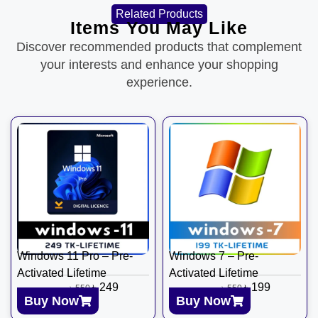
Related Products
Items You May Like
Discover recommended products that complement
your interests and enhance your shopping
experience.
Windows 11 Pro – Pre-
Windows 7 – Pre-
Activated Lifetime
Activated Lifetime
৳
249
৳
199
৳
550
৳
550
Buy Now
Buy Now