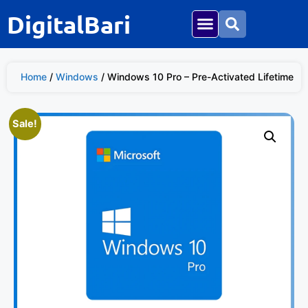
DigitalBari
Home
/
Windows
/ Windows 10 Pro – Pre-Activated Lifetime
Sale!