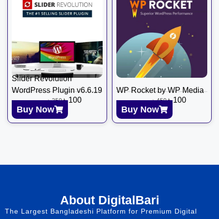
Slider Revolution
WordPress Plugin v6.6.19
WP Rocket by WP Media
৳
100
৳
100
৳
350
৳
450
Buy Now
Buy Now
About DigitalBari
The Largest Bangladeshi Platform for Premium Digital