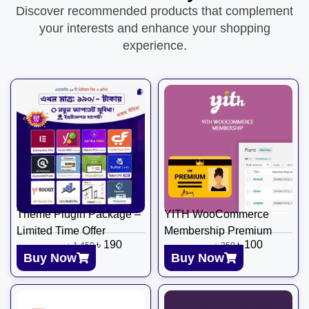
Discover recommended products that complement
your interests and enhance your shopping
experience.
Theme Plugin Package –
YITH WooCommerce
Limited Time Offer
Membership Premium
৳
190
৳
100
৳
1,450
৳
350
Buy Now
Buy Now