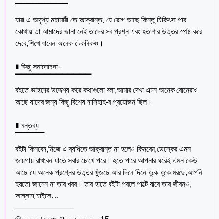
▔▔▔▔▔▔▔▔▔
যারা এ অদৃশ্য মহামারী তে আক্রান্ত, যে রোগ আছে কিন্তু চিকিৎসা পাব
কোথায় তা আমাদের জানা নেই,তাদের সব প্রশ্ন এবং হতাশার উত্তর স্পষ্ট করে
দেবে,শিখে যাবেন অনেক টেকনিকও।
∎ কিছু সমালোচনা–
▔▔▔▔▔▔▔▔▔▔▔▔▔
বইতে ভাইদের উদ্দেশ্য করে কথাগুলো বলা,আমার দেখা এমন অনেক বোনেরাও
আছে যাদের জন্য কিছু বিশেষ নাসিহাহ-র প্রয়োজন ছিল।
∎ মন্তব্য
▔▔▔▔▔
বইটা কিনবেন,নিজে এ ব্যধিতে আক্রান্ত না হলেও কিনবেন,ডেস্কের এমন
জায়গায় রাখবেন যাতে সবার চোখে পরে। হতে পারে আপনার ঘরেই এমন কেউ
আছে যে অনেক প্রশ্নের উত্তর খুঁজছে আর দিনে দিনে ধুকে ধুকে মরছে,আপনি
হয়তো জানেন না তার খবর। তার হাতে বইটা পরলে পাল্টে যাবে তার জীবনও,
আল্লাহ চাইলে…
———————–