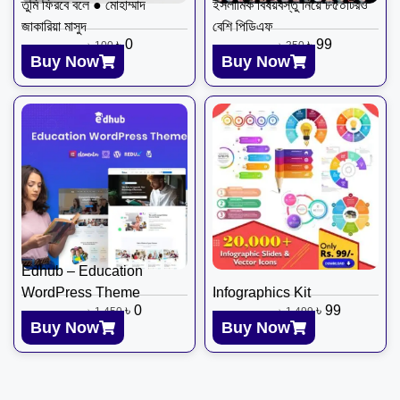
তুমি ফিরবে বলে ● মোহাম্মাদ
ইসলামিক বিষয়বস্তু নিয়ে ৮৫০টিরও
জাকারিয়া মাসুদ
বেশি পিডিএফ
৳
0
৳
99
৳
100
৳
350
Buy Now
Buy Now
Edhub – Education
WordPress Theme
Infographics Kit
৳
0
৳
99
৳
1,450
৳
1,499
Buy Now
Buy Now