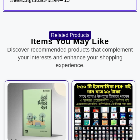
©𝔀𝔀𝔀.𝓭𝓲𝓰𝓲𝓽𝓪𝓵𝓫𝓪𝓻𝓲.𝓬𝓸𝓶 – 15
Related Products
Items You May Like
Discover recommended products that complement
your interests and enhance your shopping
experience.