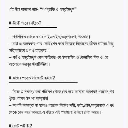
এই নীল দানবের নাম- ❝পর্ণগ্রাফি ও হস্তমৈথুন❞
∎ কী কী পাবেন বইতে?
▔▔▔▔▔▔▔▔▔▔▔▔▔▔
– পর্ণাশক্তি থেকে বাচার গাইডলাইন,অনুপ্রেরণা, উৎসাহ।
– যারা এ অন্ধকার পথে হেঁটে শেষ করে দিয়েছে নিজেদের জীবন তাদের কিছু
সত্যিকারের গল্প ও হাহাকার।
– পর্ণ ও হস্তমৈথুন কেন ক্ষতিকর এর ইসলামিক ও বৈজ্ঞানিক দিক ও এর
আলোকে ভরপুর স্ট্যাটিস্টিক্স।
∎ কাদের পড়তে সাজেস্ট করবো?
▔▔▔▔▔▔▔▔▔▔▔▔▔▔▔▔▔▔▔▔
– নিজে এ দমবন্ধ করা পরিবেশ থেকে বের হয়ে আসতে অবশ্যই পড়বেন,পথ
খুঁজে পাবেন ঈন শা আল্লাহ!
– আপনি আসক্ত না হলেও পড়বেন নিজের সঙ্গী, ভাই,বোন,সন্তানকে এ পথ
থেকে বেড় করে আনতে,এ বইতে এই পথগুলো ও বলে দেয়া আছে।
∎ বেস্ট পার্ট কী?