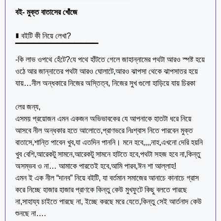
বই- মুক্ত বাতাসের খোঁজে
∎ বইটি কী নিয়ে লেখা?
▔▔▔▔▔▔▔▔▔▔▔▔▔▔
-কি লাভ ওপথে হেঁটে?যে পথে হাঁটতে গেলে জাহান্নামের পথটা আরও স্পষ্ট হয়ে
ওঠে আর জান্নাতের পথটা আরও ঘোলাটে,আরও ঝাপসা থেকে ঝাপসাতর হয়ে
যায়…নীল অন্ধকারে নিজের অস্তিত্ব, নিজের সুখ গুলো হাড়িয়ে যায় চিরকা
লের জন্য,
এসময় প্রয়োজন এমন একজন অভিভাবকের যে আপনাকে হাতটা ধরে নিয়ে
আসবে নীল অন্ধকার হতে আলোতে,প্রাণভরে নিঃশ্বাস নিতে পারবেন মুক্ত
বাতাসে,শান্তি পাবেন খুব,যা এতদিন পাননি। মনে হবে,,,,নাহ,এখনো দেরি হয়নি
খুব বেশি,আরেকটু সামনে,আরেকটু সামনে হাটতে হবে,পথটা সহজ হবে না,কিন্তু
অসম্ভব ও না… আমাকে পারতেই হবে,আমি পারব,ঈন শা আল্লাহ!
এমন ই এক নীল “দানব” নিয়ে বইটি, যা বর্তমান সমাজের আনাচে কানাচে গ্রাস
করে নিচ্ছে হাজার হাজার প্রাণকে কিন্তু কেউ মুখফুটে কিছু বলতে পারছে
না,সাহায্য চাইতে পারছে না, ইচ্ছে করছে মরে যেতে,কিন্তু সেই আর্তনাদ কেউ
শুনছে না….